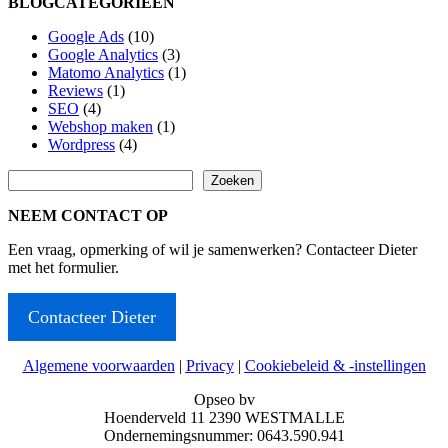
BLOGCATEGORIEËN
Google Ads
(10)
Google Analytics
(3)
Matomo Analytics
(1)
Reviews
(1)
SEO
(4)
Webshop maken
(1)
Wordpress
(4)
Zoeken
Zoeken
NEEM CONTACT OP
Een vraag, opmerking of wil je samenwerken? Contacteer Dieter
met het formulier.
Contacteer Dieter
Algemene voorwaarden
|
Privacy
|
Cookiebeleid & -instellingen
Opseo bv
Hoenderveld 11 2390 WESTMALLE
Ondernemingsnummer: 0643.590.941