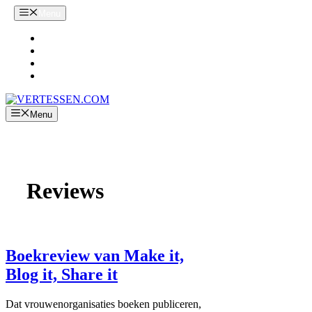
Ga
Menu
naar
de
Home
inhoud
Zoekwoordenonderzoek
Handleiding Google Ads
Webshop starten?
Menu
Reviews
Boekreview van Make it,
Blog it, Share it
Dat vrouwenorganisaties boeken publiceren,